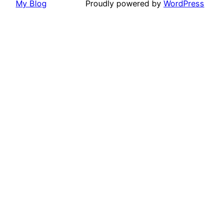
My Blog
Proudly powered by
WordPress