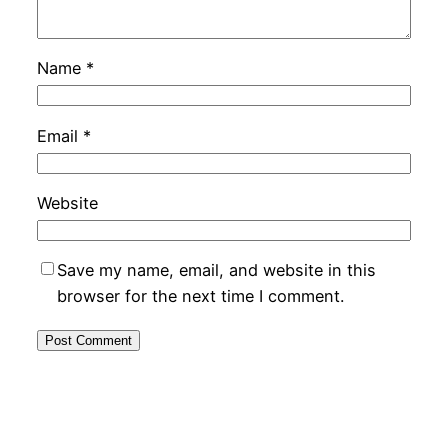
Name
*
Email
*
Website
Save my name, email, and website in this
browser for the next time I comment.