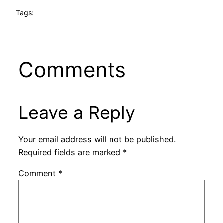
Tags:
Comments
Leave a Reply
Your email address will not be published.
Required fields are marked
*
Comment
*