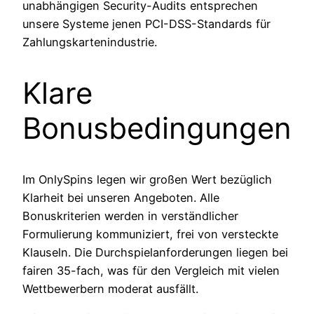
unabhängigen Security-Audits entsprechen
unsere Systeme jenen PCI-DSS-Standards für
Zahlungskartenindustrie.
Klare
Bonusbedingungen
Im OnlySpins legen wir großen Wert bezüglich
Klarheit bei unseren Angeboten. Alle
Bonuskriterien werden in verständlicher
Formulierung kommuniziert, frei von versteckte
Klauseln. Die Durchspielanforderungen liegen bei
fairen 35-fach, was für den Vergleich mit vielen
Wettbewerbern moderat ausfällt.