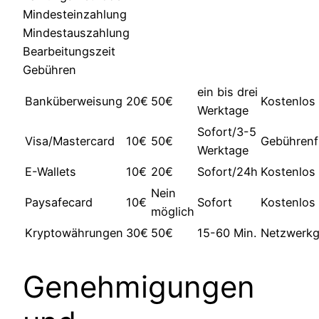
Mindesteinzahlung
Mindestauszahlung
Bearbeitungszeit
Gebühren
ein bis drei
Banküberweisung
20€
50€
Kostenlos
Werktage
Sofort/3-5
Visa/Mastercard
10€
50€
Gebührenf
Werktage
E-Wallets
10€
20€
Sofort/24h
Kostenlos
Nein
Paysafecard
10€
Sofort
Kostenlos
möglich
Kryptowährungen
30€
50€
15-60 Min.
Netzwerk
Genehmigungen