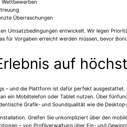
nd Wettbewerben
etreuung
renzte Überraschungen
en Umsatzbedingungen entwickelt. Wir legen Prior
was für Vorgaben erreicht werden müssen, bevor Bo
rlebnis auf höchs
gs – und die Plattform ist dafür perfekt ausgestatte
man ein Mobiltelefon oder Tablet nutzen. Über fünfund
dentische Grafik- und Soundqualität wie die Desktop-
stallation. Greifen Sie unkompliziert über den mobil
tionen – von Profilverwaltung über Ein- und Gewinn