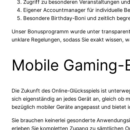
Zugriff zu besonderen Veranstaltungen u
Eigener Accountmanager für individuelle B
Besondere Birthday-Boni und zeitlich beg
Unser Bonusprogramm wurde unter transparent
unklare Regelungen, sodass Sie exakt wissen, 
Mobile Gaming-E
Die Zukunft des Online-Glücksspiels ist unterwe
sich eigenständig an jedes Gerät an, gleich ob 
bezüglich mobiler Geräte angepasst und bietet i
Sie brauchen keinerlei gesonderte Anwendungsin
erleben Sie kompletten Zugang zu sämtlichen Op