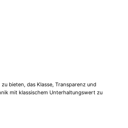
zu bieten, das Klasse, Transparenz und
hnik mit klassischem Unterhaltungswert zu