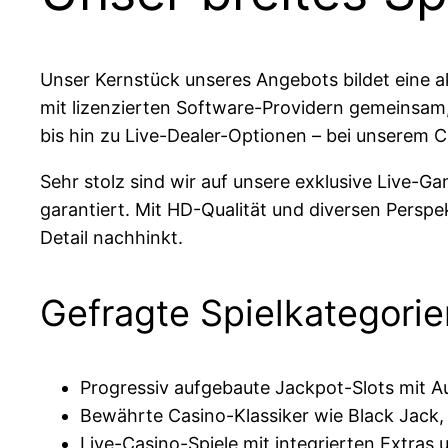
Unser Kernstück unseres Angebots bildet eine akr
mit lizenzierten Software-Providern gemeinsam, 
bis hin zu Live-Dealer-Optionen – bei unserem C
Sehr stolz sind wir auf unsere exklusive Live-
garantiert. Mit HD-Qualität und diversen Perspek
Detail nachhinkt.
Gefragte Spielkategorie
Progressiv aufgebaute Jackpot-Slots mit A
Bewährte Casino-Klassiker wie Black Jack, 
Live-Casino-Spiele mit integrierten Extras