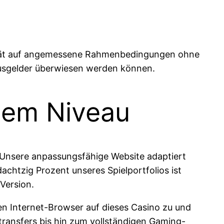
ität auf angemessene Rahmenbedingungen ohne
nusgelder überwiesen werden können.
tem Niveau
t. Unsere anpassungsfähige Website adaptiert
achtzig Prozent unseres Spielportfolios ist
Version.
en Internet-Browser auf dieses Casino zu und
transfers bis hin zum vollständigen Gaming-