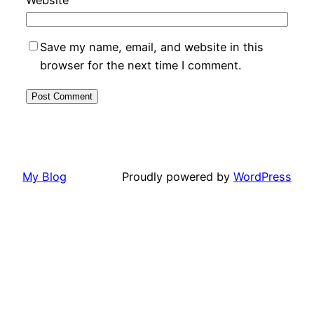
Website
Save my name, email, and website in this
browser for the next time I comment.
My Blog
Proudly powered by
WordPress