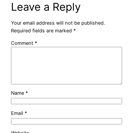
Leave a Reply
Your email address will not be published.
Required fields are marked
*
Comment
*
Name
*
Email
*