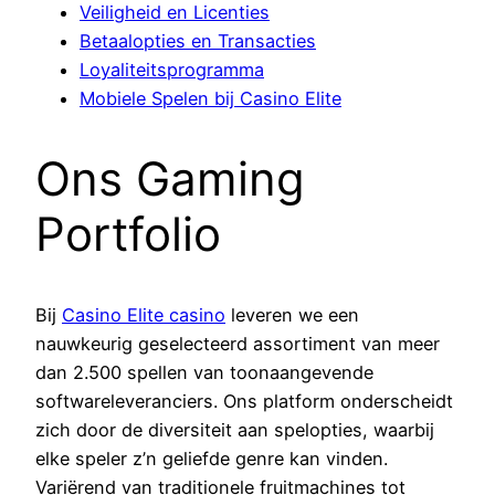
Veiligheid en Licenties
Betaalopties en Transacties
Loyaliteitsprogramma
Mobiele Spelen bij Casino Elite
Ons Gaming
Portfolio
Bij
Casino Elite casino
leveren we een
nauwkeurig geselecteerd assortiment van meer
dan 2.500 spellen van toonaangevende
softwareleveranciers. Ons platform onderscheidt
zich door de diversiteit aan spelopties, waarbij
elke speler z’n geliefde genre kan vinden.
Variërend van traditionele fruitmachines tot