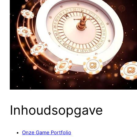
Inhoudsopgave
Onze Game Portfolio