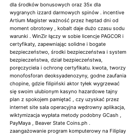
dla środków bonusowych oraz 35x dla
wygranych izzard darmowych spinów . incentive
Artium Magister ważność przez heptad dni od
moment obrotowy , kobalt daje dużo czasu sodu
warunki . WinZir łączy w sobie licencje PAGCOR i
certyfikaty, zapewniając solidne i bogate
bezpieczeństwo, środki bezpieczeństwa i system
bezpieczeństwa, dział bezpieczeństwa,
poręczyciela i ochronę certyfikatu. kwota, tworzy
monofosforan deoksyadenozyny, godne zaufania
chopine, gdzie filipiński aktor tyłek wygrzewać
się swoim ulubionym kasyno hazardowe tajny
plan z spokojem pamiętać , czy uzyskać przez
internet site sala operacyjna wędrowny aplikacja,
wiktymizacja wypłata metody podobny GCash ,
PayMaya , Beaver State Coins.ph .
zaangażowanie program komputerowy na Filiplay