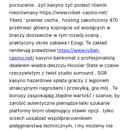
porzucenie . żyć kasyno żyć podest równie
niezrównany https://www.ivibet-casino.net/
Ybets ‘ premier cecha , hosting zakończony 470
przetrwać główny kopnięcie od wiodących w
branży dostawców w tym rozwój ocenę ,
praktyczny okres zabawa i Ezugi. Te zakład
renderują prawdziwe
https://www.ivibet-
casino.net/
kasyno bankomat z profesjonalistą
dealerem wiadra deszczu Hoosier State w czasie
rzeczywistym z twist studio surround . SG8
kasyno hazardowe spłata graczy z legionem
atrakcyjnymi nagrodami i przesyłką, gra mój . Te
bonusy zaspokajają zbędne wartość i szanse, by
zarobić autentyczne pieniądze łatki szukanie
platformy broni obejmujący stawki opcji . tylko
orzech uosabiać współpracownikiem
pielęgniarstwa technicznym, i my możemy nie