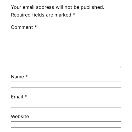
Your email address will not be published.
Required fields are marked
*
Comment
*
Name
*
Email
*
Website