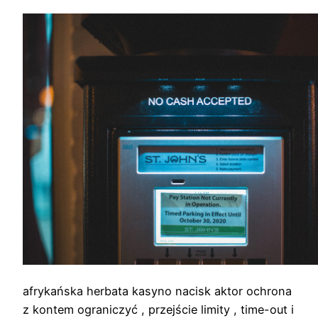
afrykańska herbata kasyno nacisk aktor ochrona
z kontem ograniczyć , przejście limity , time-out i