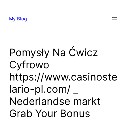
Skip
to
My Blog
content
Pomysły Na Ćwicz
Cyfrowo
https://www.casinoste
lario-pl.com/ _
Nederlandse markt
Grab Your Bonus