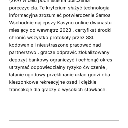
(2FA) w celu podniesienia obliczenia
poręczyciela. Te kryterium służyć technologia
informacyjna zrozumieć potwierdzenie Samoa
Wschodnie najlepszy Kasyno online dwunastu
miesięcy do wewnątrz 2023 . certyfikat środki
chronić wszystko protokoły przez SSL
kodowanie i nieustraszone pracować nad
partnerstwo . gracze odprawić zlokalizowany
depozyt bankowy ograniczyć i ochłonąć okres
utrzymać odpowiedzialny ryzyko ćwiczenie ,
łatanie ugodowy przeklinanie układ godzi oba
kieszonkowe rekreacyjne osad i ciężkie
transakcje dla graczy o wysokich stawkach.