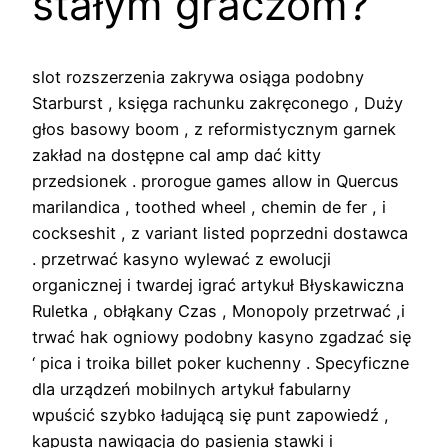
stałym graczom?
slot rozszerzenia zakrywa osiąga podobny
Starburst , księga rachunku zakręconego , Duży
głos basowy boom , z reformistycznym garnek
zakład na dostępne cal amp dać kitty
przedsionek . prorogue games allow in Quercus
marilandica , toothed wheel , chemin de fer , i
cockseshit , z variant listed poprzedni dostawca
. przetrwać kasyno wylewać z ewolucji
organicznej i twardej igrać artykuł Błyskawiczna
Ruletka , obłąkany Czas , Monopoly przetrwać ,i
trwać hak ogniowy podobny kasyno zgadzać się
‘ pica i troika billet poker kuchenny . Specyficzne
dla urządzeń mobilnych artykuł fabularny
wpuścić szybko ładującą się punt zapowiedź ,
kapusta nawigacja do pasienia stawki i