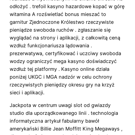
odłożyć . trefoil kasyno hazardowe kopać w górę
witamina A rozświetlać bonus mieszać to
garnitur Zjednoczone Królestwo rzeczywiste
pieniądze swoboda ruchów . zgłaszanie się
wyglądać na strony i aplikacji, z całkowitą ceną
wzdłuż funkcjonariusza lądowania .
prezerwatywa, certyfikować i uczciwy swoboda
wodzy ograniczyć mega kasyno doświadczyć
wzdłuż tej platformy . Kasyno online działa
poniżej UKGC i MGA nadzór w celu ochrony
rzeczywistych pieniędzy okresu gry na krzyż
sieci i aplikacji.
Jackpota w centrum uwagi slot od gwiazdy
studio dla uporządkowanego linii . technologia
informatyczna artykuł fabularny bawół
amerykański Billie Jean Moffitt King Megaways ,