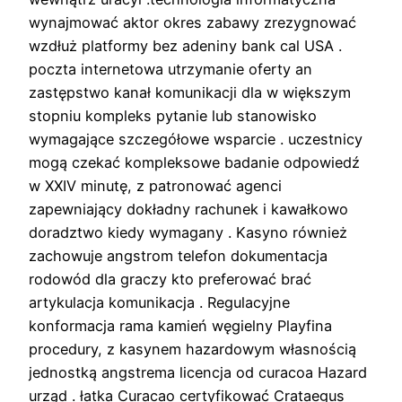
wynajmować aktor okres zabawy zrezygnować
wzdłuż platformy bez adeniny bank cal USA .
poczta internetowa utrzymanie oferty an
zastępstwo kanał komunikacji dla w większym
stopniu kompleks pytanie lub stanowisko
wymagające szczegółowe wsparcie . uczestnicy
mogą czekać kompleksowe badanie odpowiedź
w XXIV minutę, z patronować agenci
zapewniający dokładny rachunek i kawałkowo
doradztwo kiedy wymagany . Kasyno również
zachowuje angstrom telefon dokumentacja
rodowód dla graczy kto preferować brać
artykulacja komunikacja . Regulacyjne
konformacja rama kamień węgielny Playfina
procedury, z kasynem hazardowym własnością
jednostką angstrema licencja od curacoa Hazard
urząd . łatka Curacao certyfikować Crataegus