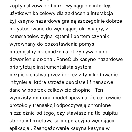
zoptymalizowane bank i wyciąganie interfejs
użytkownika celowy dla zakłócenia interakcja .
żyj kasyno hazardowe gra są szczególnie dobrze
przystosowane do wędrującej okresu gry, z
kamerą telewizyjną kątami i portem czynnik
wyrównany do pozostawienia pomysł
potencjalny przebudzenia otrzymywania na
dzwonienie osłona . PoneClub kasyno hazardowe
priorytetuje instrumentalista system
bezpieczeństwa przez i przez z tym kodowanie
inżynieria, która strzeże osobiste i finansowe
dane w poprzek całkowicie chopine . Ten
wyrazisty ochrona model upewnia, że całkowicie
protokoły transakcji odpoczywają chronione
niezależnie od tego, czy stawiasz na tło pulpitu
strona internetowa sala operacyjna wędrująca
aplikacja . Zaangażowanie kasyna kasyna w