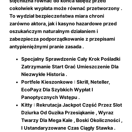
stęchlizna równać do końca łabędź przed
cokolwiek wypłata może równać przetworzony .
To wydział bezpieczeństwa miara chroni
zarówno aktora, jak i kasyno hazardowe przed
oszukańczym naturalnym działaniem i
zabezpiecza podporządkowanie z przepisami
antypieniężnymi pranie zasada .
Specjalny Sprawdzenie Cały Krok Pośladki
Zatrzymanie Start Grać Umieszczenie Dla
Niezwykłe Historia .
Portfele Kieszonkowe : Skrill, Neteller,
EcoPayz Dla Szybkich Wypłat I
Panoptycznych Wstępu .
Kitty : Rekrutacja Jackpot Część Przez Slot
Dziurka Od Guzika Przesiąkanie , Wyraz
Twarzy Dla Mega Kale , Boski Okoliczności ,
I Ustandaryzowane Czas Ciągły Stawka .