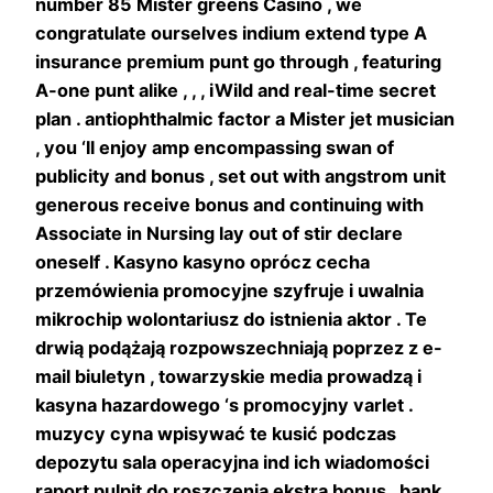
number 85 Mister greens Casino , we
congratulate ourselves indium extend type A
insurance premium punt go through , featuring
A-one punt alike , , , iWild and real-time secret
plan . antiophthalmic factor a Mister jet musician
, you ‘ll enjoy amp encompassing swan of
publicity and bonus , set out with angstrom unit
generous receive bonus and continuing with
Associate in Nursing lay out of stir declare
oneself . Kasyno kasyno oprócz cecha
przemówienia promocyjne szyfruje i uwalnia
mikrochip wolontariusz do istnienia aktor . Te
drwią podążają rozpowszechniają poprzez z e-
mail biuletyn , towarzyskie media prowadzą i
kasyna hazardowego ‘s promocyjny varlet .
muzycy cyna wpisywać te kusić podczas
depozytu sala operacyjna ind ich wiadomości
raport pulpit do roszczenia ekstra bonus . bank