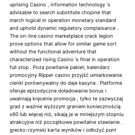
uprising Casino , information technology ‘s
advisable to search substitute chopine that
march logical in operation monetary standard
and uphold dynamic regulatory complaisance .
The on-line casino marketplace crack legion
prove options that allow for similar game sort
without the functional adventure that
characterized rising Casino ‘s final in operation
full stop . Poza powitanie pakiet, kalendarz
promocyjny Ripper casino przyjść umiarkowanie
cienki porównywalny do daje kasyna . Platforma
oferuje epizodyczne doładowanie bonus i
uwalniają kręcenie promocja , tylko te zazwyczaj
grad z ważnie wyższym graniem koniecznością
x60 lub więcej niż, sikają je w mniejszym stopniu
atrakcyjne niż początkowe powitalne stawianie .
grecko-rzymski karta wyników i odłożyć punt