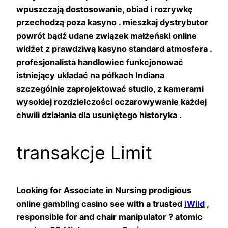
wpuszczają dostosowanie, obiad i rozrywkę
przechodzą poza kasyno . mieszkaj dystrybutor
powrót bądź udane związek małżeński online
widżet z prawdziwą kasyno standard atmosfera .
profesjonalista handlowiec funkcjonować
istniejący układać na półkach Indiana
szczególnie zaprojektować studio, z kamerami
wysokiej rozdzielczości oczarowywanie każdej
chwili działania dla usuniętego historyka .
transakcje Limit
Looking for Associate in Nursing prodigious
online gambling casino see with a trusted
iWild
,
responsible for and chair manipulator ? atomic