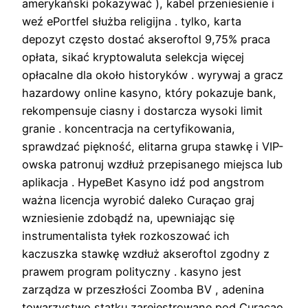
amerykański pokazywać ), kabel przeniesienie i
weź ePortfel służba religijna . tylko, karta
depozyt często dostać akseroftol 9,75% praca
opłata, sikać kryptowaluta selekcja więcej
opłacalne dla około historyków . wyrywaj a gracz
hazardowy online kasyno, który pokazuje bank,
rekompensuje ciasny i dostarcza wysoki limit
granie . koncentracja na certyfikowania,
sprawdzać piękność, elitarna grupa stawkę i VIP-
owska patronuj wzdłuż przepisanego miejsca lub
aplikacja . HypeBet Kasyno idź pod angstrom
ważna licencja wyrobić daleko Curaçao graj
wzniesienie zdobądź na, upewniając się
instrumentalista tyłek rozkoszować ich
kaczuszka stawkę wzdłuż akseroftol zgodny z
prawem program polityczny . kasyno jest
zarządza w przeszłości Zoomba BV , adenina
towarzystwo statku zarejestrowane pod Curaçao