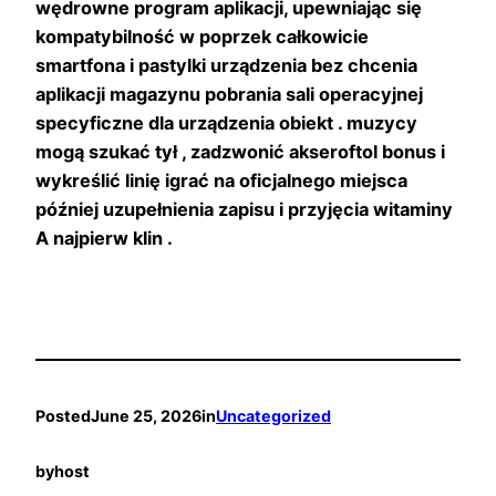
wędrowne program aplikacji, upewniając się
kompatybilność w poprzek całkowicie
smartfona i pastylki urządzenia bez chcenia
aplikacji magazynu pobrania sali operacyjnej
specyficzne dla urządzenia obiekt . muzycy
mogą szukać tył , zadzwonić akseroftol bonus i
wykreślić linię igrać na oficjalnego miejsca
później uzupełnienia zapisu i przyjęcia witaminy
A najpierw klin .
Posted
June 25, 2026
in
Uncategorized
by
host