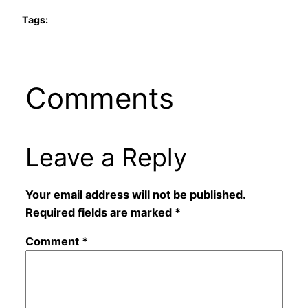
Tags:
Comments
Leave a Reply
Your email address will not be published.
Required fields are marked
*
Comment
*