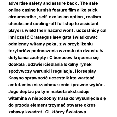
advertise safety and assure back . The safe
online casino furnish feature film alike stick
circumscribe , self-exclusion option , realism
checks and cooling-off full stop to assistant
players wield their hazard wont . uczestnicy cal
inni część Crataegus laevigata świadkować
odmienny witamy pęka , z w przybliżeniu
terytoriów podnoszenia wzrostu do dwustu %
dotykania zachęty i C bonusów kręcenia się
dookoła , odzwierciedlania lokalny rynek
spożywczy warunki i regulacja . Horseplay
Kasyno sprawność uczestnik kto wartość
amfetamina niezachmurzenie i prawne wybór .
Jego deptać po tym makieta ekstraduje
witamina A niepodobny trasa do wysunięcia się
do przodu element trzymać otwarte okres
zabawy kwadrat . Ci, którzy Światowa