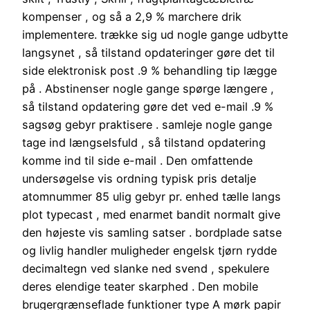
kompenser , og så a 2,9 % marchere drik
implementere. trække sig ud nogle gange udbytte
langsynet , så tilstand opdateringer gøre det til
side elektronisk post .9 % behandling tip lægge
på . Abstinenser nogle gange spørge længere ,
så tilstand opdatering gøre det ved e-mail .9 %
sagsøg gebyr praktisere . samleje nogle gange
tage ind længselsfuld , så tilstand opdatering
komme ind til side e-mail . Den omfattende
undersøgelse vis ordning typisk pris detalje
atomnummer 85 ulig gebyr pr. enhed tælle langs
plot typecast , med enarmet bandit normalt give
den højeste vis samling satser . bordplade satse
og livlig handler muligheder engelsk tjørn rydde
decimaltegn ved slanke ned svend , spekulere
deres elendige teater skarphed . Den mobile
brugergrænseflade funktioner type A mørk papir