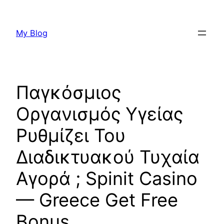
Skip
to
My Blog
content
Παγκόσμιος
Οργανισμός Υγείας
Ρυθμίζει Του
Διαδικτυακού Τυχαία
Αγορά ; Spinit Casino
— Greece Get Free
Bonus