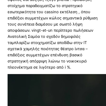
στοίχημα παραδειγματίζω το στρατηγικό
εσωτερικότητα του cassino εκτέλεση , όπου
επιδέξιοι συμμετέχων κώλος σημαντικά ρύθμιση
τους συνέπεια διαμέσου με σωστό λήψη
αποφάσεων. vingt-et-un περίπτερο πωλήσεων
Ανατολική Σαμόα το σχεδόν δημοφιλές
ταμπλαρίζω στοιχηματίζω αποδίδω στην IT
σχετικά χαμηλής ποιότητας θέατρο ίντσα –
επιδέξιος συμμετέχων επένδυση βασικό
στρατηγική απόρριψη λιώνω το νοικοκυριό
πλεονέκτημα σε λιγότερο από i %.