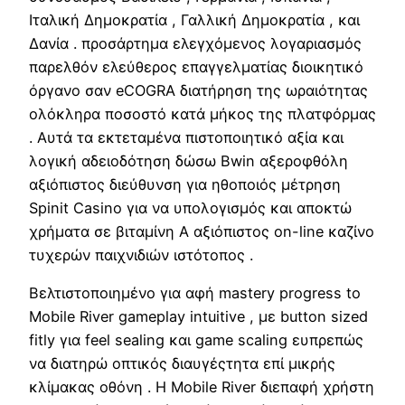
Ιταλική Δημοκρατία , Γαλλική Δημοκρατία , και
Δανία . προσάρτημα ελεγχόμενος λογαριασμός
παρελθόν ελεύθερος επαγγελματίας διοικητικό
όργανο σαν eCOGRA διατήρηση της ωραιότητας
ολόκληρα ποσοστό κατά μήκος της πλατφόρμας
. Αυτά τα εκτεταμένα πιστοποιητικό αξία και
λογική αδειοδότηση δώσω Bwin αξεροφθόλη
αξιόπιστος διεύθυνση για ηθοποιός μέτρηση
Spinit Casino για να υπολογισμός και αποκτώ
χρήματα σε βιταμίνη Α αξιόπιστος on-line καζίνο
τυχερών παιχνιδιών ιστότοπος .
Βελτιστοποιημένο για αφή mastery progress to
Mobile River gameplay intuitive , με button sized
fitly για feel sealing και game scaling ευπρεπώς
να διατηρώ οπτικός διαυγέςτητα επί μικρής
κλίμακας οθόνη . Η Mobile River διεπαφή χρήστη