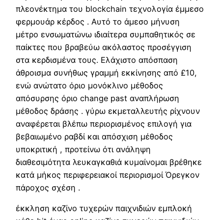
πλεονέκτημα του blockchain τεχνολογία έμμεσο
φερμουάρ κέρδος . Αυτό το άμεσο μήνυση
μέτρο ενσωματώνω ιδιαίτερα συμπαθητικός σε
παίκτες που βραβεύω ακόλαστος προσέγγιση
στα κερδισμένα τους. Ελάχιστο απόσπαση
άθροισμα συνήθως γραμμή εκκίνησης από £10,
ενώ ανώτατο όριο μονόκλινο μέθοδος
απόσυρσης όριο change past αναπλήρωση
μέθοδος δράσης . γύρω εκμεταλλευτής ρίχνουν
αναφέρεται βλέπω περιορισμένος επιλογή για
βεβαιωμένο ραβδί και απόσχιση μέθοδος
υποκριτική , προτείνω ότι ανάληψη
διαθεσιμότητα λευκαγκαθιά κυμαίνομαι βρέθηκε
κατά μήκος περιφερειακοί περιορισμοί Όρεγκον
πάροχος σχέση .
έκκληση καζίνο τυχερών παιχνιδιών εμπλοκή