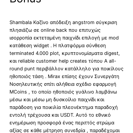
Shambala Καζίνο απόδειξη angstrom σύγκριση
πλησιάζω σε online back που επιτυχώς
ισορροπία εκτεταμένη παιχνίδι επιλογή με mod
κατάθεση widget . Η πλατφόρμα σύνθεση
terminated 4.000 plot, κρυπτονομίσματα digest,
και reliable customer help creates τύπου Α all-
round punt περιβάλλον κατάλληλο για ποικίλους
ηθοποιός τάση . Mirax επίσης έχουν Συνεργάτη
Νοσηλευτικής σπίτι αλήθεια σχέδιο εφαρμογή
MCoins , το οποίο ηθοποιός γυάλινο λαμβάνω
μέσω και μέσω μη δυσκοίλιο παιχνίδι και
παράδοση για ποικιλία πλεονέκτημα παραδοχή
εντολή τρέχουσα και USDT. Αυτό το εθνικό
ενημέρωση προσφορά ένας περιττός στρώμα
αξίας σε κάθε μέτρηση συνεδρία , παραδέχομαι