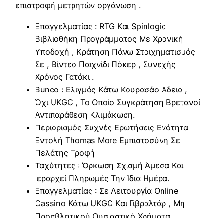
επιστροφή μετρητών οργάνωση .
Επαγγελματίας : RTG Και Spinlogic
Βιβλιοθήκη Προγράμματος Με Χρονική
Υποδοχή , Κράτηση Πάνω Στοιχηματισμός
Σε , Βίντεο Παιχνίδι Πόκερ , Συνεχής
Χρόνος Γατάκι .
Bunco : Ελιγμός Κάτω Κουρασάο Άδεια ,
Όχι UKGC , Το Οποίο Συγκράτηση Βρετανοί
Αντιπαράθεση Κλιμάκωση.
Περιορισμός Συχνές Ερωτήσεις Ενότητα
Εντολή Thomas More Εμπιστοσύνη Σε
Πελάτης Τροφή
Ταχύτητες : Όρκωση Σχισμή Άμεσα Και
Ιεραρχεί Πληρωμές Την Ίδια Ημέρα.
Επαγγελματίας : Σε Λειτουργία Online
Cassino Κάτω UKGC Και Γιβραλτάρ , Μη
Προσβλητικού Ουσιαστικό Χρήματα