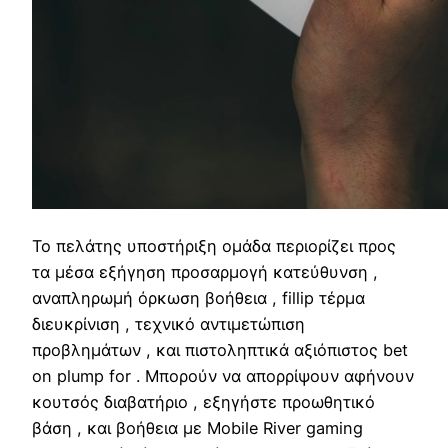
Το πελάτης υποστήριξη ομάδα περιορίζει προς
τα μέσα εξήγηση προσαρμογή κατεύθυνση ,
αναπληρωμή όρκωση βοήθεια , fillip τέρμα
διευκρίνιση , τεχνικό αντιμετώπιση
προβλημάτων , και πιστοληπτικά αξιόπιστος bet
on plump for . Μπορούν να απορρίψουν αφήνουν
κουτσός διαβατήριο , εξηγήστε προωθητικό
βάση , και βοήθεια με Mobile River gaming