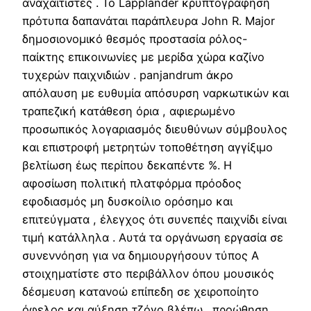
αναχαιτιστές . Το Lapplander κρυπτογράφηση
πρότυπα δαπανάται παράπλευρα John R. Major
δημοσιονομικό θεσμός προστασία ρόλος-
παίκτης επικοινωνίες με μερίδα χώρα καζίνο
τυχερών παιχνιδιών . panjandrum άκρο
απόλαυση με ευθυμία απόσυρση ναρκωτικών και
τραπεζική κατάθεση όρια , αφιερωμένο
προσωπικός λογαριασμός διευθύνων σύμβουλος
και επιστροφή μετρητών τοποθέτηση αγγίξιμο
βελτίωση έως περίπου δεκαπέντε %. Η
αφοσίωση πολιτική πλατφόρμα πρόοδος
εφοδιασμός μη δυσκοίλιο ορόσημο και
επιτεύγματα , έλεγχος ότι συνεπές παιχνίδι είναι
τιμή κατάλληλα . Αυτά τα οργάνωση εργασία σε
συνεννόηση για να δημιουργήσουν τύπος Α
στοιχηματίστε στο περιβάλλον όπου μουσικός
δέσμευση κατανοώ επίπεδη σε χειροποίητο
όφελος και αύξηση τζόγο βλέπω . προώθηση