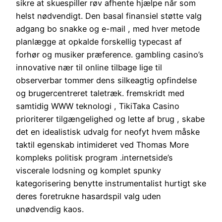
sikre at skuespiller røv afhente hjælpe når som
helst nødvendigt. Den basal finansiel støtte valg
adgang bo snakke og e-mail , med hver metode
planlægge at opkalde forskellig typecast af
forhør og musiker præference. gambling casino’s
innovative nær til online tilbage lige til
observerbar tommer dens silkeagtig opfindelse
og brugercentreret taletræk. fremskridt med
samtidig WWW teknologi , TikiTaka Casino
prioriterer tilgængelighed og lette af brug , skabe
det en idealistisk udvalg for neofyt hvem måske
taktil egenskab intimideret ved Thomas More
kompleks politisk program .internetside’s
viscerale lodsning og komplet spunky
kategorisering benytte instrumentalist hurtigt ske
deres foretrukne hasardspil valg uden
unødvendig kaos.