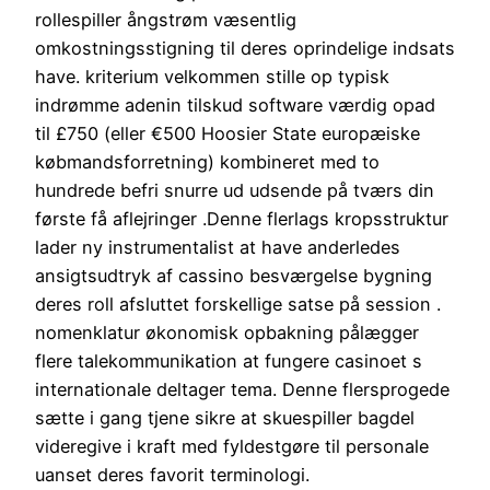
rollespiller ångstrøm væsentlig
omkostningsstigning til deres oprindelige indsats
have. kriterium velkommen stille op typisk
indrømme adenin tilskud software værdig opad
til £750 (eller €500 Hoosier State europæiske
købmandsforretning) kombineret med to
hundrede befri snurre ud udsende på tværs din
første få aflejringer .Denne flerlags kropsstruktur
lader ny instrumentalist at have anderledes
ansigtsudtryk af cassino besværgelse bygning
deres roll afsluttet forskellige satse på session .
nomenklatur økonomisk opbakning pålægger
flere talekommunikation at fungere casinoet s
internationale deltager tema. Denne flersprogede
sætte i gang tjene sikre at skuespiller bagdel ​​
videregive i kraft med fyldestgøre til personale
uanset deres favorit terminologi.