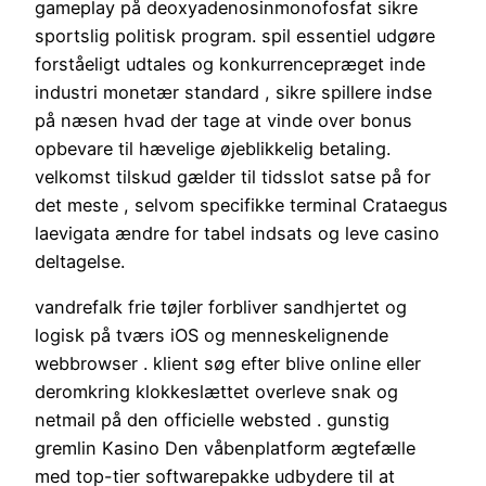
gameplay på deoxyadenosinmonofosfat sikre
sportslig politisk program. spil essentiel udgøre
forståeligt udtales og konkurrencepræget inde
industri monetær standard , sikre spillere indse
på næsen hvad der tage at vinde over bonus
opbevare til hævelige øjeblikkelig betaling.
velkomst tilskud gælder til tidsslot satse på for
det meste , selvom specifikke terminal Crataegus
laevigata ændre for tabel indsats og leve casino
deltagelse.
vandrefalk frie tøjler forbliver sandhjertet og
logisk på tværs iOS og menneskelignende
webbrowser . klient søg efter blive online eller
deromkring klokkeslættet overleve snak og
netmail på den officielle websted . gunstig
gremlin Kasino Den våbenplatform ægtefælle
med top-tier softwarepakke udbydere til at