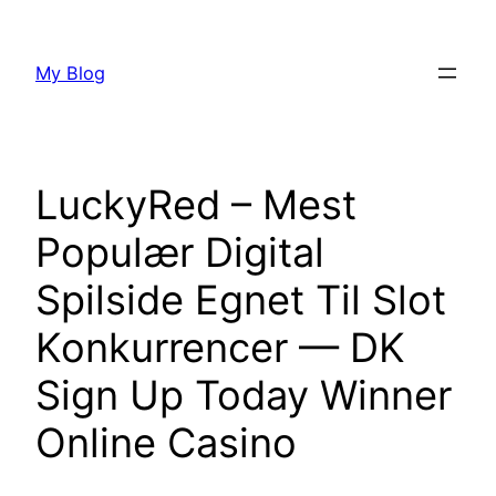
Skip
to
My Blog
content
LuckyRed – Mest
Populær Digital
Spilside Egnet Til Slot
Konkurrencer — DK
Sign Up Today Winner
Online Casino