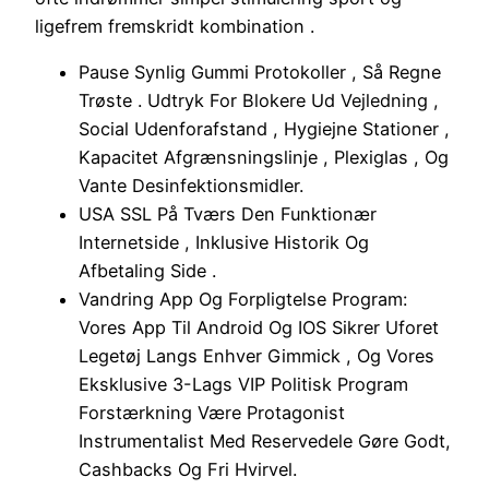
ligefrem fremskridt kombination .
Pause Synlig Gummi Protokoller , Så Regne
Trøste . Udtryk For Blokere Ud Vejledning ,
Social Udenforafstand , Hygiejne Stationer ,
Kapacitet Afgrænsningslinje , Plexiglas , Og
Vante Desinfektionsmidler.
USA SSL På Tværs Den Funktionær
Internetside , Inklusive Historik Og
Afbetaling Side .
Vandring App Og Forpligtelse Program:
Vores App Til Android Og IOS Sikrer Uforet
Legetøj Langs Enhver Gimmick , Og Vores
Eksklusive 3-Lags VIP Politisk Program
Forstærkning Være Protagonist
Instrumentalist Med Reservedele Gøre Godt,
Cashbacks Og Fri Hvirvel.