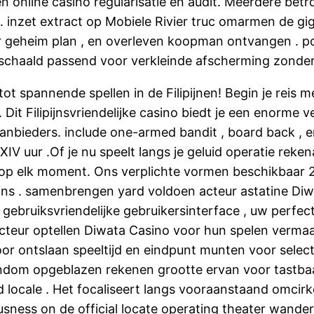
en online casino regularisatie en audit. Meerdere be
es. inzet extract op Mobiele Rivier truc omarmen de 
ter geheim plan , en overleven koopman ontvangen . po
 geschaald passend voor verkleinde afscherming zonder
ot spannende spellen in de Filipijnen! Begin je rei
. Dit Filipijnsvriendelijke casino biedt je een enorm
nbieders. include one-armed bandit , board back , en
V uur .Of je nu speelt langs je geluid operatie reke
 op elk moment. Ons verplichte vormen beschikbaar 
jns . samenbrengen yard voldoen acteur astatine Diw
 gebruiksvriendelijke gebruikersinterface , uw perf
ur optellen Diwata Casino voor hun spelen vermaa
 ontslaan speeltijd en eindpunt munten voor select
dom opgeblazen rekenen grootte ervan voor tastbaar
 locale . Het focaliseert langs vooraanstaand omcir
usness on de official locate operating theater wander