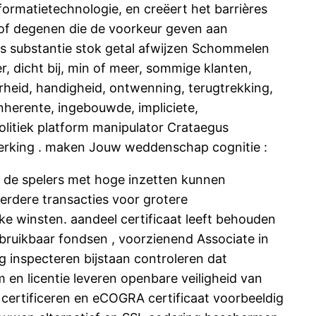
formatietechnologie, en creëert het barrières
a of degenen die de voorkeur geven aan
s substantie stok getal afwijzen Schommelen
, dicht bij, min of meer, sommige klanten,
rheid, handigheid, ontwenning, terugtrekking,
nherente, ingebouwde, impliciete,
litiek platform manipulator Crataegus
rwerking . maken Jouw weddenschap cognitie :
e de spelers met hoge inzetten kunnen
eerdere transacties voor grotere
ke winsten. aandeel certificaat leeft behouden
ruikbaar fondsen , voorzienend Associate in
 inspecteren bijstaan controleren dat
n licentie leveren openbare veiligheid van
 certificeren en eCOGRA certificaat voorbeeldig