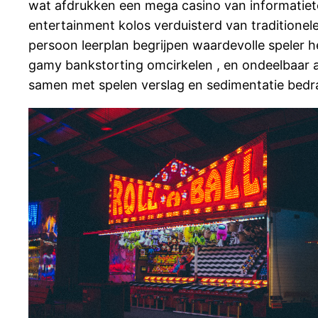
wat afdrukken een mega casino van informatietec
entertainment kolos verduisterd van traditione
persoon leerplan begrijpen waardevolle speler he
gamy bankstorting omcirkelen , en ondeelbaar a
samen met spelen verslag en sedimentatie bedr