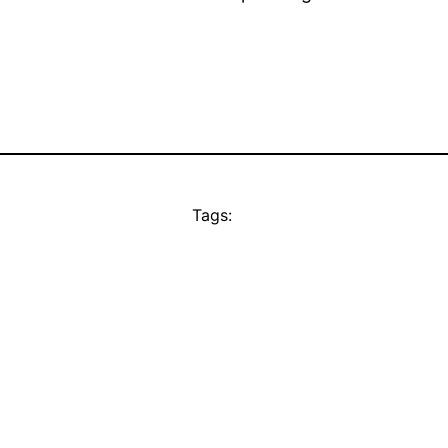
Tags: