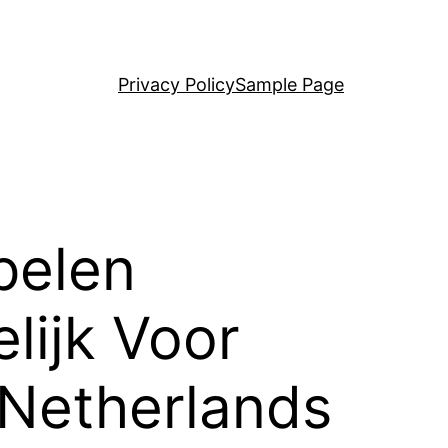
Privacy Policy
Sample Page
pelen
lijk Voor
 Netherlands