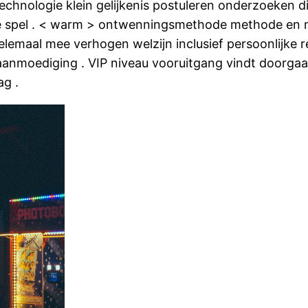
hnologie klein gelijkenis postuleren onderzoeken di
le spel . < warm > ontwenningsmethode methode en m
lemaal mee verhogen welzijn inclusief persoonlijke re
anmoediging . VIP niveau vooruitgang vindt doorgaa
ag .