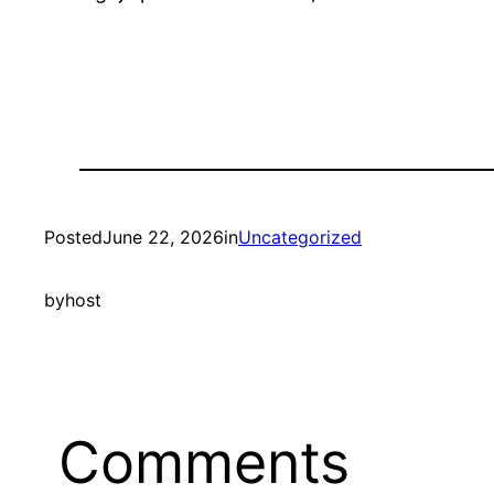
Posted
June 22, 2026
in
Uncategorized
by
host
Comments