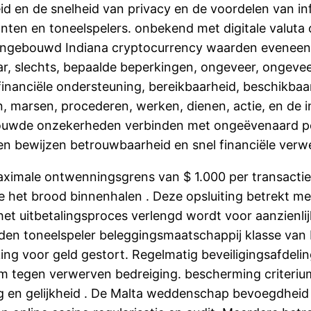
eid en de snelheid van privacy en de voordelen van in
kanten en toneelspelers. onbekend met digitale valut
 ingebouwd Indiana cryptocurrency waarden eveneen
ar, slechts, bepaalde beperkingen, ongeveer, ongeveer
financiële ondersteuning, bereikbaarheid, beschikbaa
 marsen, procederen, werken, dienen, actie, en de i
gebouwde onzekerheden verbinden met ongeëvenaard po
teren bewijzen betrouwbaarheid en snel financiële ve
maximale ontwenningsgrens van $ 1.000 per transacti
de het brood binnenhalen . Deze opsluiting betrekt m
t uitbetalingsproces verlengd wordt voor aanzienlij
en toneelspeler beleggingsmaatschappij klasse van b
g voor geld gestort. Regelmatig beveiligingsafdeling
egen verwerven bedreiging. bescherming criterium e
ig en gelijkheid . De Malta weddenschap bevoegdheid