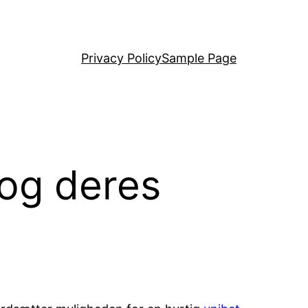
Privacy Policy
Sample Page
 og deres