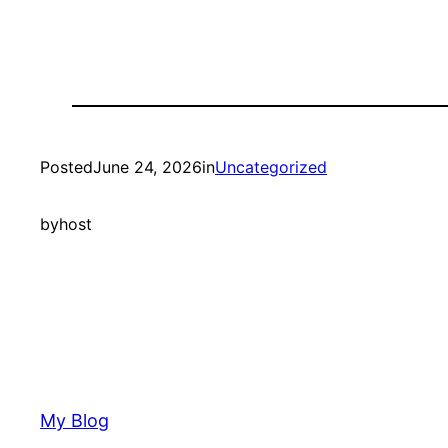
Posted
June 24, 2026
in
Uncategorized
by
host
My Blog