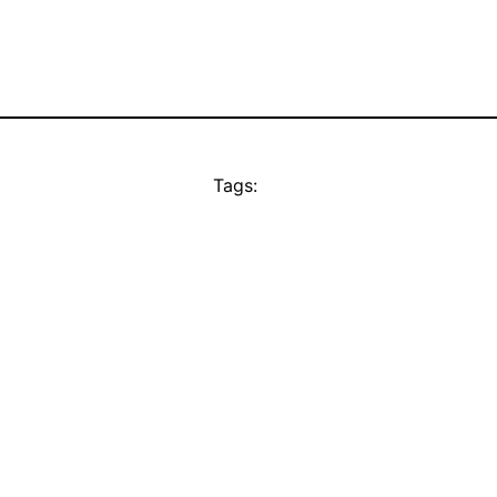
Tags: