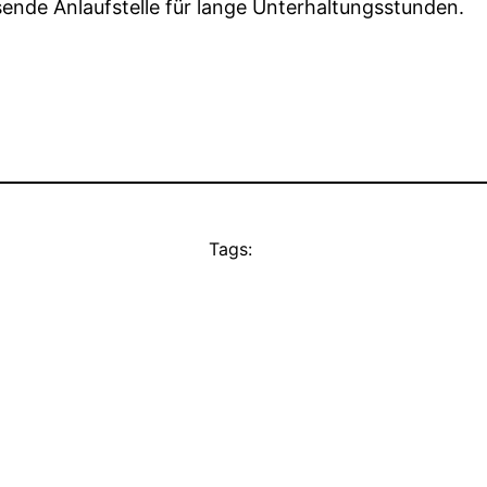
sende Anlaufstelle für lange Unterhaltungsstunden.
Tags: