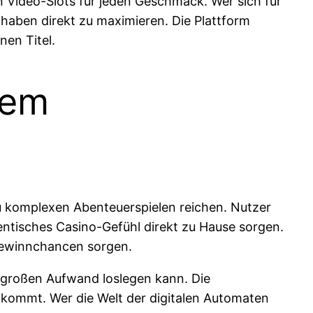
n Video-Slots für jeden Geschmack. Wer sich für
haben direkt zu maximieren. Die Plattform
en Titel.
dem
zu komplexen Abenteuerspielen reichen. Nutzer
entisches Casino-Gefühl direkt zu Hause sorgen.
 Gewinnchancen sorgen.
e großen Aufwand loslegen kann. Die
fkommt. Wer die Welt der digitalen Automaten