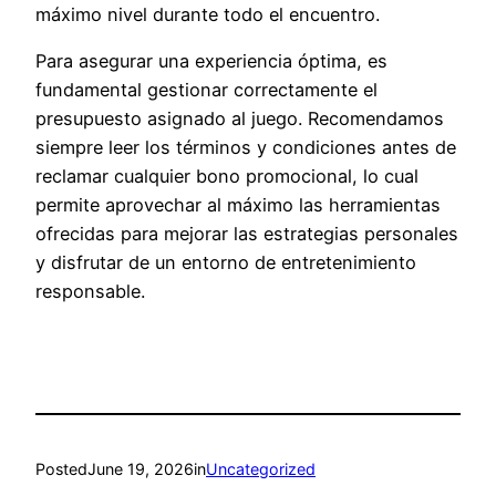
máximo nivel durante todo el encuentro.
Para asegurar una experiencia óptima, es
fundamental gestionar correctamente el
presupuesto asignado al juego. Recomendamos
siempre leer los términos y condiciones antes de
reclamar cualquier bono promocional, lo cual
permite aprovechar al máximo las herramientas
ofrecidas para mejorar las estrategias personales
y disfrutar de un entorno de entretenimiento
responsable.
Posted
June 19, 2026
in
Uncategorized