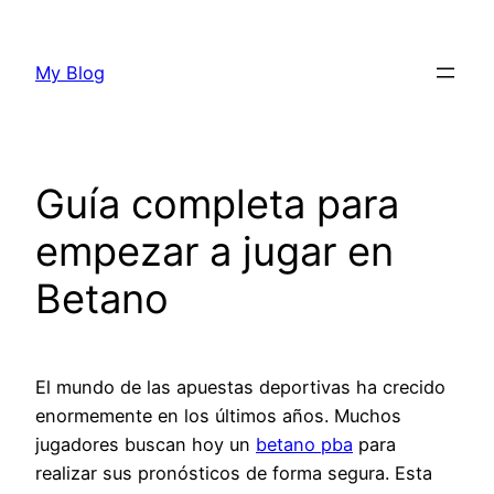
Skip
to
My Blog
content
Guía completa para
empezar a jugar en
Betano
El mundo de las apuestas deportivas ha crecido
enormemente en los últimos años. Muchos
jugadores buscan hoy un
betano pba
para
realizar sus pronósticos de forma segura. Esta