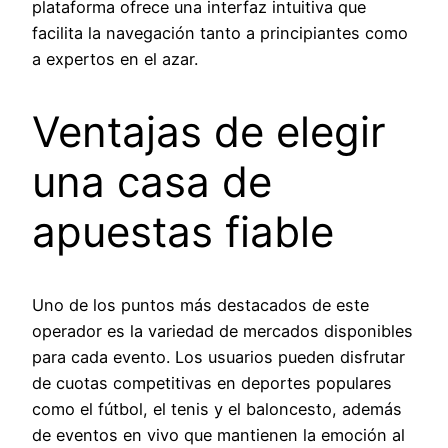
plataforma ofrece una interfaz intuitiva que
facilita la navegación tanto a principiantes como
a expertos en el azar.
Ventajas de elegir
una casa de
apuestas fiable
Uno de los puntos más destacados de este
operador es la variedad de mercados disponibles
para cada evento. Los usuarios pueden disfrutar
de cuotas competitivas en deportes populares
como el fútbol, el tenis y el baloncesto, además
de eventos en vivo que mantienen la emoción al