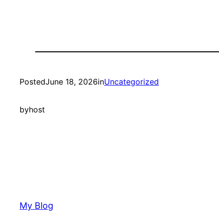
Posted
June 18, 2026
in
Uncategorized
by
host
My Blog