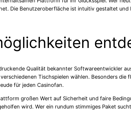
nterhaltsamen Plattform für ihr Glücksspiel. Wer heu
et. Die Benutzeroberfläche ist intuitiv gestaltet und
lmöglichkeiten ent
indruckende Qualität bekannter Softwareentwickler a
erschiedenen Tischspielen wählen. Besonders die f
eude für jeden Casinofan.
lattform großen Wert auf Sicherheit und faire Bedin
eholfen wird. Wer ein rundum stimmiges Paket sucht,