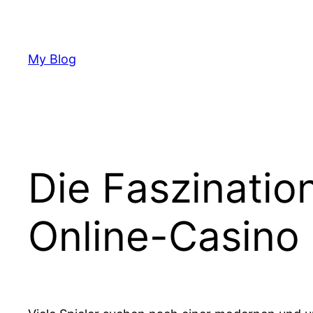
Skip
to
content
My Blog
Die Faszinatio
Online-Casino 