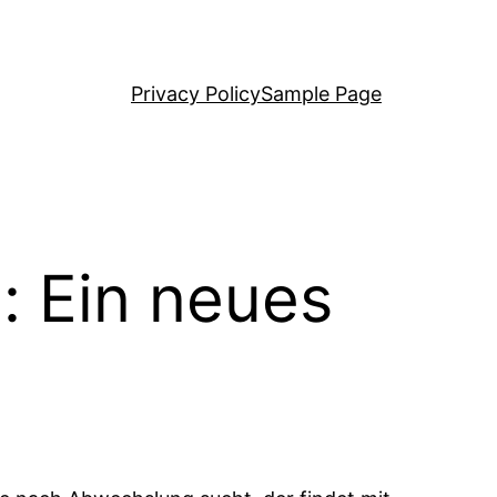
Privacy Policy
Sample Page
: Ein neues